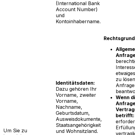
(International Bank
Account Number)
und
Kontoinhabername.
Rechtsgrund
Allgeme
Anfrage
berechti
Interess
etwaige
zu lösen
Identitätsdaten:
Anfrage
Dazu gehören Ihr
beantwo
Vorname, zweiter
Wenn d
Vorname,
Anfrage
Nachname,
Vertrag
Geburtsdatum,
betrifft:
Ausweisdokumente,
erforder
Staatsangehörigkeit
Erfüllun
Um Sie zu
und Wohnsitzland.
vertragl