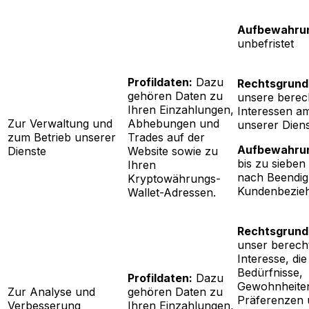
Aufbewahrun
unbefristet
Profildaten:
Dazu
Rechtsgrund
gehören Daten zu
unsere berec
Ihren Einzahlungen,
Interessen am
Zur Verwaltung und
Abhebungen und
unserer Dien
zum Betrieb unserer
Trades auf der
Aufbewahrun
Dienste
Website sowie zu
bis zu sieben
Ihren
nach Beendig
Kryptowährungs-
Kundenbezie
Wallet-Adressen.
Rechtsgrund
unser berecht
Interesse, die
Bedürfnisse,
Profildaten:
Dazu
Gewohnheite
Zur Analyse und
gehören Daten zu
Präferenzen 
Verbesserung
Ihren Einzahlungen,