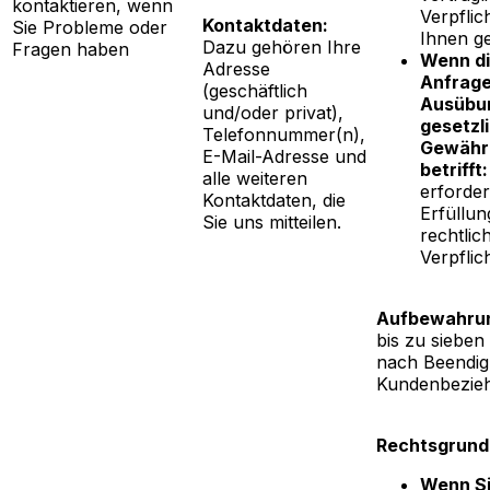
kontaktieren, wenn
Verpfli
Kontaktdaten:
Sie Probleme oder
Ihnen g
Dazu gehören Ihre
Fragen haben
Wenn d
Adresse
Anfrage
(geschäftlich
Ausübun
und/oder privat),
gesetzl
Telefonnummer(n),
Gewährl
E-Mail-Adresse und
betrifft:
alle weiteren
erforder
Kontaktdaten, die
Erfüllun
Sie uns mitteilen.
rechtlic
Verpflic
Aufbewahrun
bis zu sieben
nach Beendig
Kundenbezie
Rechtsgrund
Wenn Si