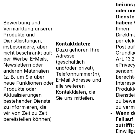
bei uns
oder un
Dienste
Bewerbung und
haben:
W
Vermarktung unserer
Ihnen
Produkte und
Direktma
Dienstleistungen,
per elek
Kontaktdaten:
insbesondere, aber
Post auf
Dazu gehören Ihre
nicht beschränkt auf:
Grundla
Adresse
per Werbe-E-Mails,
Art. 13.2
(geschäftlich
Newslettern oder
ePrivacy
und/oder privat),
anderen Materialien
senden:
Telefonnummer(n),
(z. B. um Sie über
berechti
E-Mail-Adresse und
neue Funktionen oder
Interess
alle weiteren
Produkte oder
Produkt
Kontaktdaten, die
Aktualisierungen
Dienstle
Sie uns mitteilen.
bestehender Dienste
zu bewe
zu informieren, die
zu verm
wir von Zeit zu Zeit
Wenn de
bereitstellen können)
Fall auf
zutrifft:
Einwilli