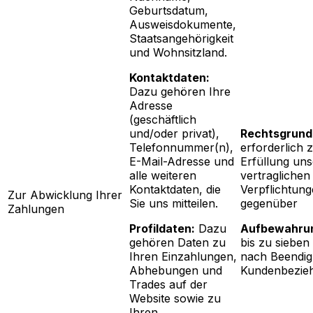
Geburtsdatum,
Ausweisdokumente,
Staatsangehörigkeit
und Wohnsitzland.
Kontaktdaten:
Dazu gehören Ihre
Adresse
(geschäftlich
und/oder privat),
Rechtsgrund
Telefonnummer(n),
erforderlich 
E-Mail-Adresse und
Erfüllung uns
alle weiteren
vertraglichen
Kontaktdaten, die
Verpflichtun
Zur Abwicklung Ihrer
Sie uns mitteilen.
gegenüber
Zahlungen
Profildaten:
Dazu
Aufbewahrun
gehören Daten zu
bis zu sieben
Ihren Einzahlungen,
nach Beendig
Abhebungen und
Kundenbezie
Trades auf der
Website sowie zu
Ihren